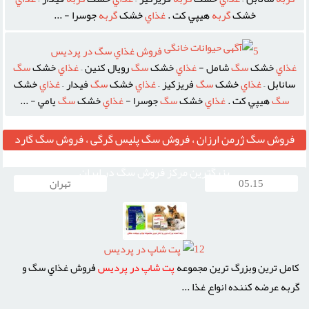
خشک
گربه
هيپي کت .
غذاي
خشک
گربه
جوسرا - ...
5
فروش غذاي سگ در پرديس
غذاي
خشک
سگ
شامل -
غذاي
خشک
سگ
رويال کنين –
غذاي
خشک
سگ
سانابل –
غذاي
خشک
سگ
فريزکيز –
غذاي
خشک
سگ
فيدار –
غذاي
خشک
سگ
هيپي کت .
غذاي
خشک
سگ
جوسرا -
غذاي
خشک
سگ
يامي - ...
فروش سگ ژرمن ارزان ، فروش سگ پلیس گرگی ، فروش سگ گارد
نگهبان ، مرکز قیمت خرید وفروش سگ ، فروش سگ خانگی تربیت شده ،
بزرگترین مرکز فروش سگ در ایران
05.15
تهران
12
پت شاپ در پرديس
کامل ترين وبزرگ ترين مجموعه
پت
شاپ
در
پرديس
فروش غذاي سگ و
گربه عرضه کننده انواع غذا ...