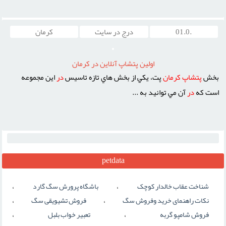
.01.0
درج در سایت
كرمان
اولين پتشاپ آنلاين در کرمان
بخش
پتشاپ
کرمان
پت، يکي از بخش هاي تازه تاسيس
در
اين مجموعه
است که
در
آن مي توانيد به ...
petdata
،
،
شناخت عقاب خالدار کوچک
باشگاه پرورش سگ گارد
،
،
نکات راهنمای خرید وفروش سگ
فروش تشیویقی سگ
،
،
فروش شامپو گربه
تعبیر خواب بلبل