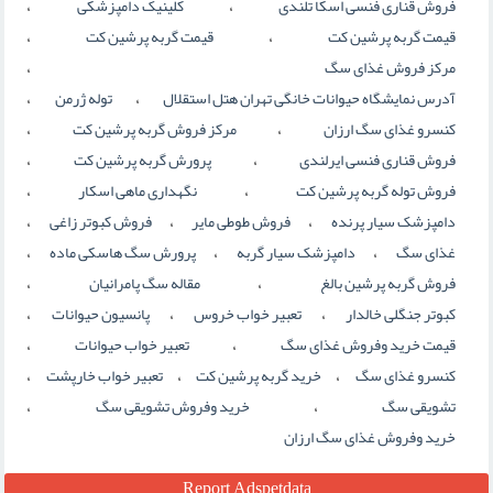
،
،
فروش قناری فنسی اسکا تلندی
کلینیک دامپزشکی
،
،
قیمت گربه پرشین کت
قیمت گربه پرشین کت
،
مرکز فروش غذای سگ
،
،
آدرس نمایشگاه حیوانات خانگی تهران هتل استقلال
توله ژرمن
،
،
کنسرو غذای سگ ارزان
مرکز فروش گربه پرشین کت
،
،
فروش قناری فنسی ایرلندی
پرورش گربه پرشین کت
،
،
فروش توله گربه پرشین کت
نگهداری ماهی اسکار
،
،
،
دامپزشک سیار پرنده
فروش طوطی مایر
فروش کبوتر زاغی
،
،
،
غذای سگ
دامپزشک سیار گربه
پرورش سگ هاسکی ماده
،
،
فروش گربه پرشین بالغ
مقاله سگ پامرانیان
،
،
،
کبوتر جنگلی خالدار
تعبیر خواب خروس
پانسیون حیوانات
،
،
قیمت خرید وفروش غذای سگ
تعبیر خواب حیوانات
،
،
،
کنسرو غذای سگ
خرید گربه پرشین کت
تعبیر خواب خارپشت
،
،
تشویقی سگ
خرید وفروش تشویقی سگ
خرید وفروش غذای سگ ارزان
Report Adspetdata