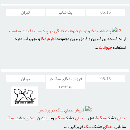
05.15
پت شاپ
تهران
12
پت شاپ غذا و لوازم حيوانات خانگي در پرديس با قيمت مناسب
ارائه کننده بزرگترين و کامل ترين مجموعه
لوازم
غذا
و تجهيزات مورد
استفاده
حيوانات
...
05.15
فروش غذاي سگ در
تهران
پرديس
5
فروش غذاي سگ در پرديس
غذاي
خشک
سگ
شامل -
غذاي
خشک
سگ
رويال کنين –
غذاي
خشک
سگ
سانابل –
غذاي
خشک
سگ
فريزکيز – ...