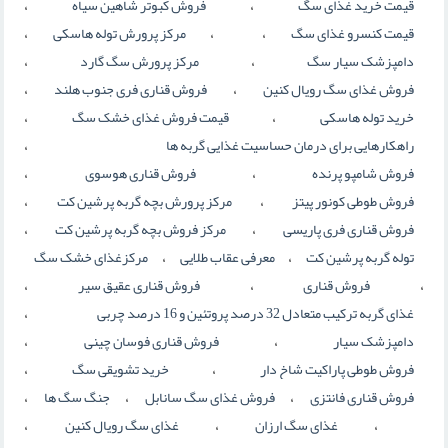
،
،
قیمت خرید غذای سگ
فروش کبوتر شاهین سیاه
،
،
،
قیمت کنسرو غذای سگ
مرکز پرورش توله هاسکی
،
،
دامپزشک سیار سگ
مرکز پرورش سگ گارد
،
،
فروش غذای سگ رویال کنین
فروش قناری فری جنوب هلند
،
،
خرید توله هاسکی
قیمت فروش غذای خشک سگ
،
راهکارهایی برای درمان حساسیت غذایی گربه ها
،
،
فروش شامپو پرنده
فروش قناري هوسوي
،
،
فروش طوطی کونور پیتز
مرکز پرورش بچه گربه پرشین کت
،
،
فروش قناری فری پاریسی
مرکز فروش بچه گربه پرشین کت
،
،
توله گربه پرشین کت
معرفی عقاب طلایی
مرکزغذای خشک سگ
،
،
،
فروش قناری
فروش قناری عقیق سیر
،
غذای گربه ترکیب متعادل 32 درصد پروتئین و 16 درصد چربی
،
،
دامپزشک سیار
فروش قناری فوسان چینی
،
،
فروش طوطی پاراکیت شاخ دار
خرید تشویقی سگ
،
،
،
فروش قناري فانتزي
فروش غذای سگ سانابل
جنگ سگ ها
،
،
،
غذای سگ ارزان
غذای سگ رویال کنین