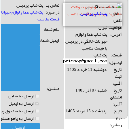
تماس بـا: پت شاپ پردیس
مشــخــصــات آگــهــی
در مـورد:
پت شاپ غذا و لوازم حيوانا
نــام:
پت شاپ پردیس
قيمت مناسب
تلفن:
موقعیت:
تهران
نـام شـما:
آدرس:
پت شاپ غذا و لوازم
ایمیل شـما:
حيوانات خانگي در پرديس
با قیمت مناسب
قیمت:
پت شاپ
ایمــیل:
تاریخ
دوشنبه 11 خرداد 1405
ثبت
آگهی:
مــتــن:
تاریخ
شنبه 07 آذر 1405
ارسال به مبايل
انقضای
ارسال به ايميل
آگهی:
تاريخ
پنجشنبه 15 مرداد 1405
ارسال به صندوق پيام
بروز
ارسال به ياهو مسنجر
رساني: