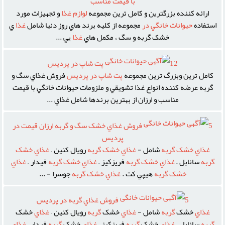
با قيمت مناسب
ارائه کننده بزرگترين و کامل ترين مجموعه
لوازم
غذا
و تجهيزات مورد
استفاده
حيوانات
خانگي
در
مجموعه از کليه برند هاي روز دنيا شامل
غذا
ي
خشک گربه و سگ ، مکمل هاي
غذا
يي ...
12
پت شاپ در پرديس
کامل ترين وبزرگ ترين مجموعه
پت
شاپ
در
پرديس
فروش غذاي سگ و
گربه عرضه کننده انواع غذا تشويقي و ملزومات حيوانات خانگي با قيمت
مناسب و ارزان از بهترين برندها شامل غذاي ...
5
فروش غذاي خشک سگ و گربه ارزان قيمت در
پرديس
غذاي
خشک
گربه
شامل -
غذاي
خشک
گربه
رويال کنين –
غذاي
خشک
گربه
سانابل –
غذاي
خشک
گربه
فريزکيز –
غذاي
خشک
گربه
فيدار –
غذاي
خشک
گربه
هيپي کت .
غذاي
خشک
گربه
جوسرا - ...
5
فروش غذاي گربه در پرديس
غذاي
خشک
گربه
شامل -
غذاي
خشک
گربه
رويال کنين –
غذاي
خشک
گربه
سانابل –
غذاي
خشک
گربه
فريزکيز –
غذاي
خشک
گربه
فيدار –
غذاي