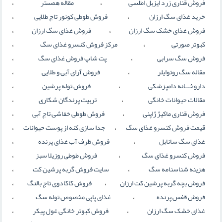
،
،
فروش قناری زرد ایزبل اطلسی
مقاله همستر
،
،
خرید غذای سگ ارزان
فروش طوطی کونور تاج طلایی
،
،
فروش غذای خشک سگ ارزان
فروش غذای سگ ارزان
،
،
کبوتر صورتی
مرکز فروش کنسرو غذای سگ
،
،
فروش سگ سرابی
پت شاپ فروش غذای سگ
،
،
مقاله سگ روتوایلر
فروش آرای آبی و طلایی
،
،
داروخـــانه دامپزشکی
فروش توله پرشین
،
،
مقالات حیوانات خانگی
تربیت پرندگان شکاری
،
،
فروش قناری ماکیژ ژاپنی
فروش طوطی خفاشی تاج آبی
،
،
قیمت فروش کنسرو غذای سگ
جدا سازی کنه از پوست حیوانات
،
،
غذای سگ سانابل
فروش ظرف آب غذای پرنده
،
،
فروش کنسرو غذای سگ
فروش طوطی روزیلا سبز
،
،
هزینه شناسنامه سگ
سایت فروش گربه پرشین کت
،
،
فروش بچه گربه پرشین کت ارزان
فروش کاکادوی تاج بالنگ
،
،
فروش قفس پرنده
غذای پاپی مخصوص توله سگ
،
،
غذای خشک سگ ارزان
فروش کبوتر خانگی غول پیکر