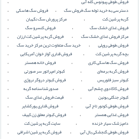
،
فروش طوطی پیونوس کله آبی
،
،
دسترسی به خرید توله سگ فروش سگ
فروش سگ هاسکی
،
،
گربه پرشین کت
مرکز پرورش سگ نگهبان
،
،
فروش غذای خشک سگ
فروش کنسرو سگ
،
،
مرکز فروش غذای خشک سگ
فروش گربه پرشین کت ارزان
،
،
فروش طوطی روپلی
خرید سگ متفاوت ترین مرکز خرید سگ
،
،
بچه گربه پرشین کت
فروش قناری آواز خوان آمریکایی
،
،
فروش سگ هاسکی کاری
فروش خانه همستر
،
،
فروش گربه برمه‌ای
کبوتر امپراتور سر صورتی
،
،
کبوتر سبز فلوریس
فروش کبوتر دروگر نروژی
،
،
فروش کاکادوی چشم آبی
صدورشناسنامه گربه
،
،
کبوتر جنگلی بونین
قیمت فروش غذای سگ
،
،
فروش طوطی کونور تاج آبی
فروش قناري يوركشاير
،
،
فروش غذایی همستر
فروش کبوتر معلق زن کییف
،
،
دامپزشک سیار خزنده
سایت گربه پرشین کت
،
،
فروش طوطی گنجشکی بال آبی
فروش گربه پرشین اشرافی