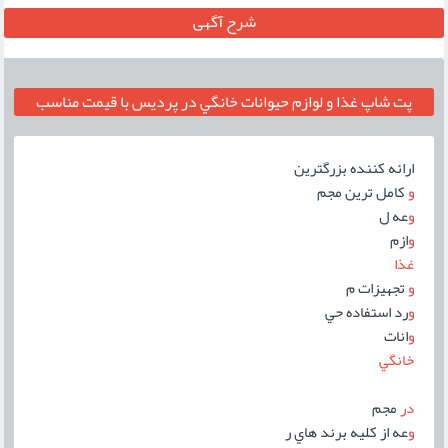
شرح آگهی
پت شاپ غذا و لوازم حيوانات خانگي در پرديس با قيمت مناسب
ارائه کننده بزرگترين
و
کامل ترين مجم
و
عه ل
و
ازم
غذا
و
تجهيزات م
و
رد استفاده حي
و
انات
خانگي
در
مجم
و
عه از کليه برند هاي ر