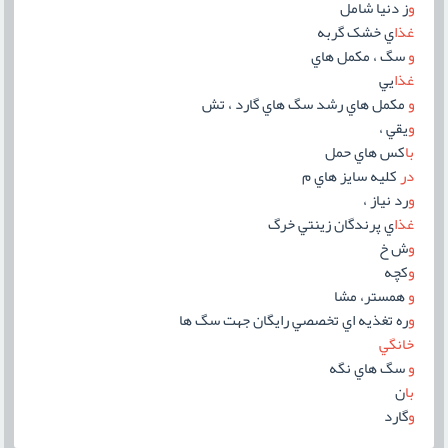
و
ز دنيا شامل
غذا
ي خشک گربه
و
سگ ، مکمل هاي
غذا
يي
و
مکمل هاي رشد سگ هاي گارد ، تش
و
يقي ،
با
کس هاي حمل
در
کليه سايز هاي م
و
رد نياز ،
غذا
ي پرندگان زينتي خرگ
و
ش خ
و
کچه
و
همستر، مشا
و
ره تغذيه اي تخصصي رايگان جهت سگ ها
خانگي
و
سگ هاي نگه
با
ن
و
گارد