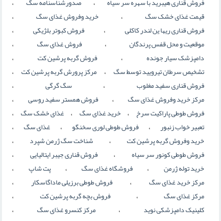
،
،
فروش قناری هیبرید با سهره سر سیاه
صدورشناسنامه سگ
،
،
قیمت غذای خشک سگ
خرید وفروش غذای سگ
،
،
فروش قناری ریها ین لندر کاکلی
فروش کبوتر بلژیکی
،
،
موقعیت و محل قفس پرندگان
فروش غذای سگ
،
،
دامپزشک سیار جونده
فروش گربه پرشین کت
،
،
تشخیص سرطان تیرویید توسط سگ
مرکز پرورش گربه پرشین کت
،
،
فروش قناری سفید مغلوب
سگ گرگی
،
،
مرکز خرید وفروش غذای سگ
فروش همستر سفید روسی
،
،
،
فروش طوطی پاراکیت سرخ
خرید غذای سگ
غذای خشک سگ
،
،
،
تعبیر خواب زنبور
فروش طوطی لوری سخنگو
غذای سگ
،
،
خرید وفروش گربه پرشین کت
شناخت سگ ژرمن شپرد
،
،
فروش طوطی کونور سر سیاه
فروش قناری جیبر ایتالیایی
،
،
،
خرید توله ژرمن
فروشگاه غذای سگ
پت شاپ
،
،
مرکز خرید غذای سگ
فروش طوطی برزیلی ماداگاسکار
،
،
مرکز غذای سگ
فروش بچه گربه پرشین کت
،
،
کلینیک دامپزشکی نوید
مرکز کنسرو غذای سگ