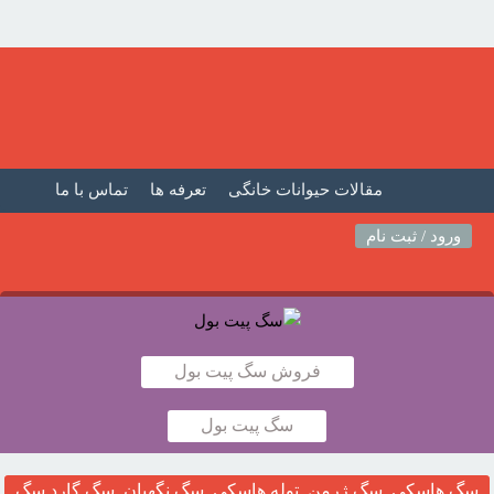
مقالات حیوانات خانگی
تعرفه ها
تماس با ما
صفحه اصلی
فیلم حیوانات خانگی
مطالب حیوانات
ورود / ثبت نام
فروش سگ پیت بول
سگ پیت بول
سگ هاسکی, سگ ژرمن, توله هاسکی, سگ نگهبان, سگ گارد,سگ