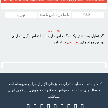
گرگی , سگ شکار, سگ پلیس, سگ زنده یاب ,مربی تربیت سگ
پلیس, پرورش سگ پلیس
03.21
با ما در تماس باشید
تهران
پيت بول
اگر تمايل به داشتن يک سگ خاص داريد با ما تماس بگيريد داراي
بهترين مولد هاي
پيت
بول
در ايران ...
كالا و خدمات سایت دارای مجوزهای لازم از مراجع مربوطه است
و فعاليتهای سايت تابع قوانين و مقررات جمهوری اسلامی ايران
میباشد.
Telegram
RSS
Twitter
Google
Facebook
Instagram
Linkedin
Youtube
Aparat