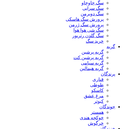
سگ چاوچاو
سگ سرابی
سگ دوبرمن
پرورش سگ هاسکی
پرورش سگ ژرمن
سگ شی هوا هوا
سگ گلدن رتریور
خرید سگ
گربه
گربه پرشین
گربه پرشین کت
گربه سیامی
گربه هیمالین
پرندگان
قناری
طوطی
کاسکو
مرغ عشق
کبوتر
جوندگان
همستر
خوکچه هندی
خرگوش
خزندگان