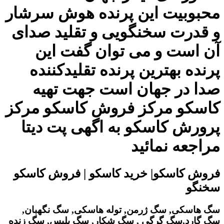
محبوبیت این پرنده هوش سرشار
و قدرت سخنگویی و تقلید صدای
آن است و می توان گفت این
پرنده بهترین پرنده تقلیدکننده
صدا در جهان است جهت تهیه
کاسکو مرکز فروش کاسکو مرکز
پرورش کاسکو به اگهی پت دیتا
مراجعه نمائید
فروش کاسکو| خرید کاسکو | فروش کاسکو
سخنگو
سگ هاسکی, سگ ژرمن, توله هاسکی, سگ نگهبان,
سگ گارد,سگ گرگی , سگ شکار, سگ پلیس, سگ زنده