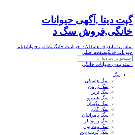
گپت دیتا ,آگهی حیوانات
خانگی,فروش سگ د
تماس با ما
تعرفه ها
مقالات حیوانات خانگی
مطالب حیوانات
فیلم
حیوانات خانگی
صفحه اصلی
دسته بندی حیوانات خانگی
سگ
سگ هاسکی
سگ ژرمن
سگ تریر
سگ شیتزو
سگ نگهبان
سگ گارد
سگ پامرانیان
سگ روتوایلر
سگ پیت بول
سگ گریت دین