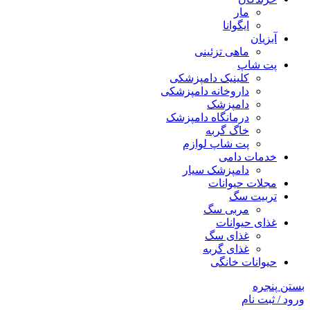
مار
ایگوانا
آبزیان
ماهی تزئینی
پت شاپ
کلینیک دامپزشکی
داروخانه دامپزشکی
دامپزشک
درمانگاه دامپزشک
خاگ گربه
پت شاپ لوازم
خدمات دامی
دامپزشک سیار
مجلات حیوانات
تربیت سگ
مربی سگ
غذای حیوانات
غذای سگ
غذای گربه
حیوانات خانگی
بستن پنجره
ورود / ثبت نام