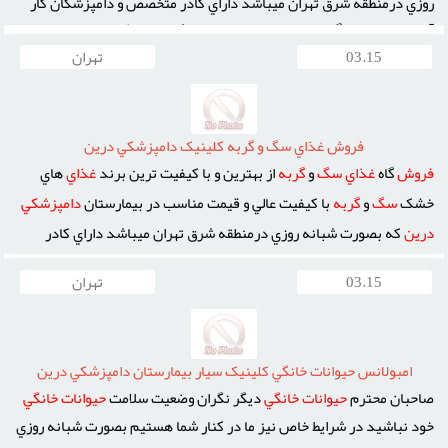
روزي درمنطقه شرق تهران ميباشد داراي کادر متخصص و دامپزشکان کار
آزموده اماده هر گونه خدمات در ماني - بهداشتي - تغذيه و تربيتي به
حيوانات
خانگي
ميباشد
بيمارستان
دامپزشکي
درين
مجهز به بخشهاي فوق
03.15
تهران
ميباشد بخش داخلي – فيزيوتراپي – پت شاپ – داروخانه – آزمايشگاه – ...
فروش غذاي سگ و گربه کلينيک دامپزشکي درين
فروش
گاه
غذاي
سگ
و
گربه
از بهترين و با کيفيت ترين برند
غذاي
هاي
خشک
سگ
و
گربه
با کيفيت عالي و قيمت مناسب در بيمارستان
دامپزشکي
درين
که بصورت شبانه روزي درمنطقه شرق تهران ميباشد داراي کادر
متخصص و دامپزشکان کار آزموده اماده هر گونه خدمات در ماني -
03.15
تهران
بهداشتي - تغذيه و تربيتي به حيوانات خانگي ميباشد بيمارستان
دامپزشکي
درين
مجهز به بخشهاي فوق ميباشد بخش داخلي – فيزيوتراپي –
پت شاپ – ...
امبولانس حيوانات خانگي کلينيک سيار بيمارستان دامپزشکي درين
صاحبان محترم
حيوانات
خانگي
ديگر نگران وضعيت سلامت
حيوانات
خانگي
خود نباشيد در شرايط خاص نيز ما در کنار شما هستيم بصورت شبانه روزي