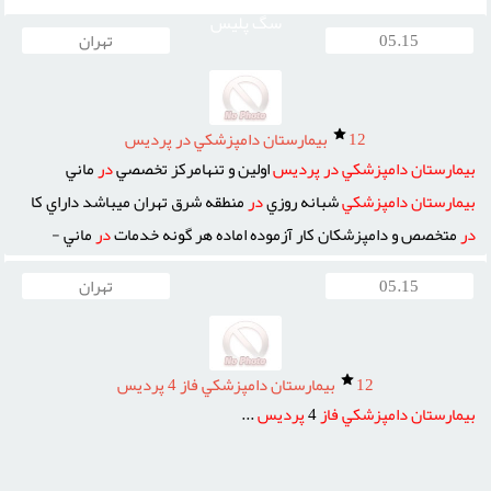
سگ پلیس
05.15
تهران
12
بيمارستان دامپزشکي در پرديس
بيمارستان
دامپزشکي
در
پرديس
اولين و تنهامرکز تخصصي
در
ماني
بيمارستان
دامپزشکي
شبانه روزي
در
منطقه شرق تهران ميباشد داراي کا
در
متخصص و دامپزشکان کار آزموده اماده هر گونه خدمات
در
ماني -
بهداشتي - تغذيه و تربيتي به حيوانات خانگي ميباشد که به ياري حاميان و
05.15
تهران
دوستداران حيوانات خانگي بي پناه آمده و يکي از بزرگ ترين اهداف
بيمارستان
کمک و
در
مان حيوانات حمايتي ميباشد
بيمارستان
دامپزشکي
مجهز ...
12
بيمارستان دامپزشکي فاز 4 پرديس
بيمارستان
دامپزشکي
فاز
4
پرديس
...