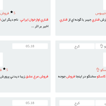
جيبوس
5
فروش قن
يزش
قناري
جيبر با گونه اي از
قناري
قناري
اوازخوان
ايراني
– نام ديگر اين
ق
اخير بر اثر ...
 👌
کرج
05.18
کو 👌
5
فر
کاسکو
سخنگو در اينجا
فروش
جوجه
فروش
مرغ
عشق
زيبا ديدني پرورش
کرج
05.18