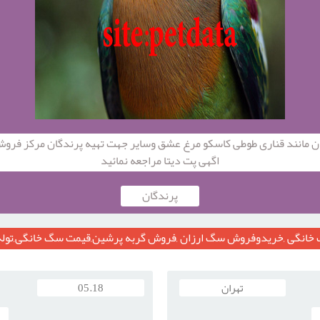
ن مانند قناری طوطی کاسکو مرغ عشق وسایر جهت تهیه پرندگان مرکز فرو
اگهی پت دیتا مراجعه نمائید
پرندگان
ت خانگی ,خریدوفروش سگ ارزان ,فروش گربه پرشین,قیمت سگ خانگی,تو
تهران
05.18