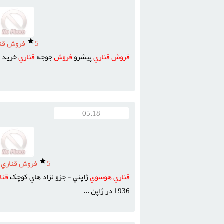
5
فروش قنا
فروش
قناري
پيشرو
فروش
جوجه
قناري
خريد 
05.18
5
فروش قناري 
قناري
هوسوي
ژاپني - جزو نزاد هاي کوچک
قنا
1936 در ژاپن ...