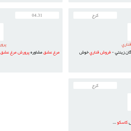
کرج
04.31
ناري
پرو
گان زينتي -
فروش
قناري
خوش
مرغ
عشق
مشاوره
پرورش
مرغ
عشق
.
کرج
ش
کاسکو
...