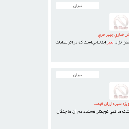
تهران
 قناري جيبر فري
همان نژاد
جيبر
ايتاليايي است که در اثر عمليات
تهران
ژه سهره ارزان قيمت
جشک ها کمي کوچکتر هستند دم آن ها چنگال