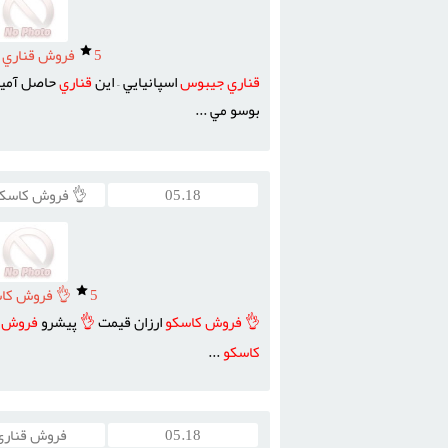
5
فروش قناري 
قناري
جيبوس
اسپانيايي – اين
قناري
حاصل آم
بوسو مي ...
05.18
👌 فروش کاسکو
5
👌 فروش کاس
👌
فروش
کاسکو
ارزان قيمت
👌
پيشرو
فروش
کاسکو
...
05.18
فروش قناری