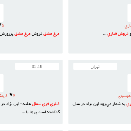
ري
5
و
فروش
قناري
...
مرغ
عشق
فروش
مرغ
عشق
پررورش
تهران
05.18
هوسوي
5
فروش
ري
به شمار مي رود اين نزاد در سال
قناري
فري
شمال
هلند- اين نژاد در
گذاشته است پرها با ...