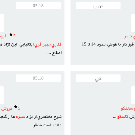
تهران
05.18
 جيبر
5
فروش
فري قوز دار با طوطي حدود 14 تا 15
قناري
جيبر
فري
ايتاليايي – اين نژاد 
اصلاح ...
کرج
05.18
سخنگو
5
فروش وي
رش
کاسکو
...
شرح مختصري از نژاد
سهره
ها از گن
مانند است منقار ...