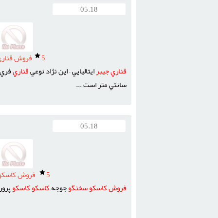
05.18
5
فروش قناري
قناري
جيبر
ايتاليايي – اين نژاد نوعي
قناري
سانتي متر است ...
05.18
5
فروش کاسکو 
فروش
کاسکو
سخنگو
جوجه
کاسکو
کاسکو
پرو