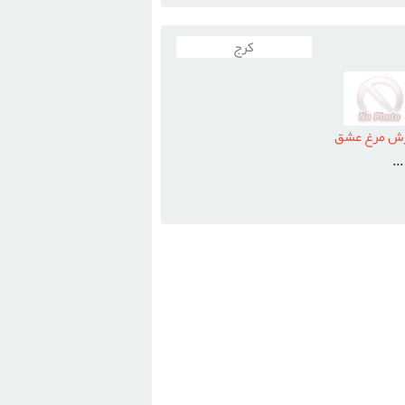
کرج
رش مرغ عشق
..