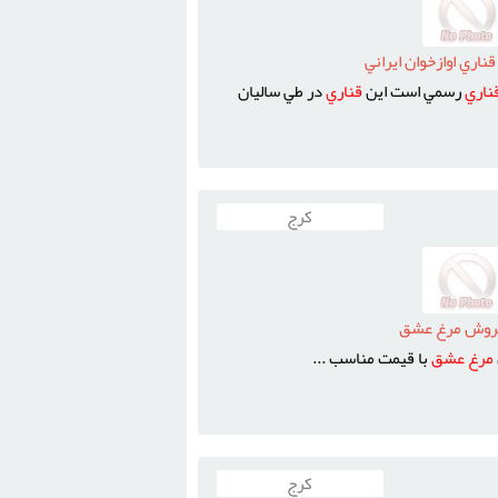
اري اوازخوان ايراني
ناري
رسمي است اين
قناري
در طي ساليان
کرج
وش مرغ عشق
مرغ
عشق
با قيمت مناسب ...
کرج