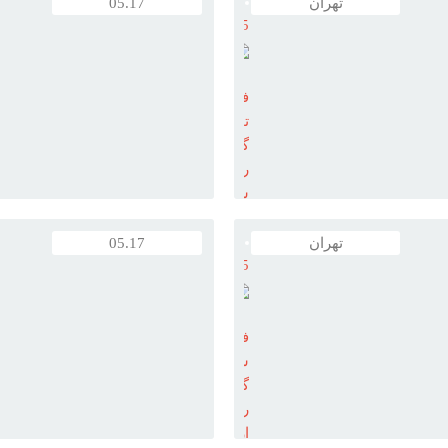
تهران
05.17
5
مرکز
فروش
توله
گلدن
رتريور
سگ
گلدن
رتريور
تهران
05.17
5
سيار قوي است با شجرنامه
سگ
گلدن
رتريور
يک نژاد سايز مت
گ‌هاي کرم و طلايي يافت مي‌شود
پرورش
ريشه دار
گلدن
رتريور
معمو
مي‌باشد بيني سياه دارد و
فروش
داراي سر پهن و عضلاني و دندان ه
ي يافت مي‌شود گوش هايي
سگ
چشم‌هاي مهربانش به رنگ قهوه‌
مي بلند دارد يکي از مشخصه‌هاي
گلدن
متوسط گردني ماهيچه‌اي سينه‌اي 
است
گلدن
رتريور
نژادي ...
رتريور
اين نژاد مهربان بودن و طبيعت 
ارزان