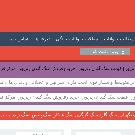
مطالب حیوانات
مقالات حیوانات خانگی
تعرفه ها
تماس با ما
ورود / ثبت نام
یز متوسط و بسیار قوی است دارای سر پهن و عضلانی و دندان های منظ
 | قیمت سگ گلدن رتریور | خرید وفروش سگ گلدن رتریور | مرکز ف
نگهبان, سگ گارد,سگ گرگی , سگ شکار, سگ پلیس, سگ زنده یاب ,