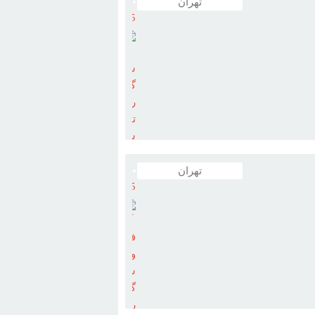
تهران
5
فروش
سگ
گلدن
رتريور
تربيت
شده
باشگاه
پرورش
تهران
سگ
5
وسط و بسيار قوي است با شجرنامه
آگهي
لاً به رنگ‌هاي کرم و طلايي يافت مي‌شود
فروش
اي منظم مي‌باشد بيني سياه دارد و
ويژه
اي و مشکي يافت مي‌شود گوش هايي
سگ
فراخ و دمي بلند دارد يکي از مشخصه‌هاي
گلدن
آرامشان است
گلدن
رتريور
نژادي ...
رتريور