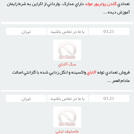
تعدادي
گلدن
روتريور
مولد
داراي مدارک ، وارداتي از اکراين به شرط زايمان
آموزش ديده ...
03.21
با ما در تماس باشید
تهران
سگ آلاباي
فروش تعدادي توله
آلاباي
واکسينه و انگل زدايي شده با گارانتي اصالت
مادام العمر ...
03.21
با ما در تماس باشید
تهران
ماستيف تبتي