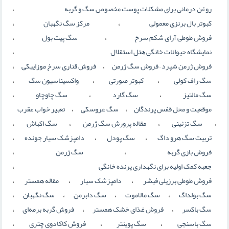
،
روغن درمانی برای مشکلات پوست مخصوص سگ و گربه
،
،
کبوتر بال برنزی معمولی
مرکز سگ نگهبان
،
،
فروش طوطی آرای شکم سرخ
سگ پیت بول
،
نمایشگاه حیوانات خانگی هتل استقلال
،
،
فروش ژرمن شپرد – فروش سگ ژرمن
فروش قناری سرخ موزاییکی
،
،
،
سگ راف کولی
کبوتر صورتی
واکسیناسیون سگ
،
،
،
سگ مالتیز
سگ گارد
سگ چاوچاو
،
،
موقعیت و محل قفس پرندگان
سگ عروسکی
تعبیر خواب عقرب
،
،
،
،
سگ تزئینی
مقاله پرورش سگ ژرمن
سگ اکباش
،
،
،
تربیت سگ هرو داگ
سگ پودل
دامپزشک سیار جونده
،
،
فروش بازی گربه
سگ ژرمن
،
جعبه کمک اولیه برای نگهداری پرنده خانگی
،
،
،
فروش طوطی برزیلی فیشر
دامپزشک سیار
مقاله همستر
،
،
،
،
سگ بولداگ
سگ مالاموت
سگ دابرمن
سگ نگهبان
،
،
،
سگ باکسر
فروش غذای خشک همستر
فروش گربه برمه‌ای
،
،
،
سگ باسنجی
سگ پوینتر
فروش کاکادوی چتری