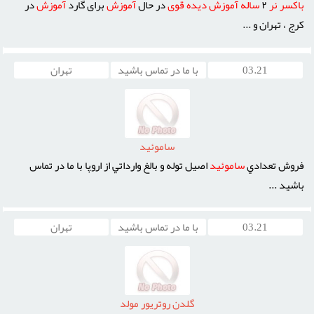
باكسر
نر
٢
ساله
آموزش
ديده
قوى
در حال
آموزش
براى گارد
آموزش
در
کرج ، تهران و ...
03.21
با ما در تماس باشید
تهران
ساموئيد
فروش تعدادي
ساموئيد
اصيل توله و بالغ وارداتي از اروپا با ما در تماس
باشيد ...
03.21
با ما در تماس باشید
تهران
گلدن روتريور مولد