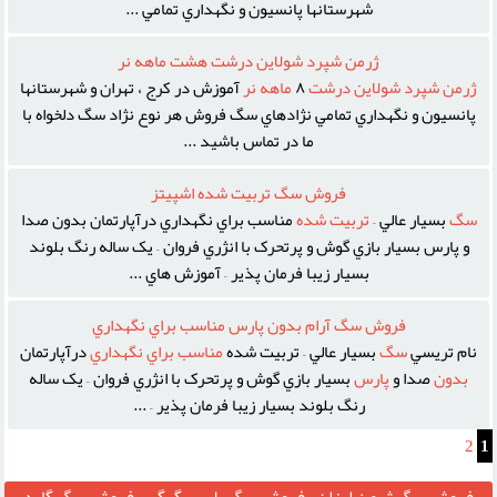
شهرستانها پانسيون و نگهداري تمامي ...
ژرمن شپرد شولاين درشت هشت ماهه نر
ژرمن
شپرد
شولاين
درشت
٨
ماهه
نر
آموزش در کرج ، تهران و شهرستانها
پانسيون و نگهداري تمامي نژادهاي سگ فروش هر نوع نژاد سگ دلخواه با
ما در تماس باشيد ...
فروش سگ تربيت شده اشپيتز
سگ
بسيار عالي –
تربيت
شده
مناسب براي نگهداري درآپارتمان بدون صدا
و پارس بسيار بازي گوش و پرتحرک با انژري فروان – يک ساله رنگ بلوند
بسيار زيبا فرمان پذير – آموزش هاي ...
فروش سگ آرام بدون پارس مناسب براي نگهداري
نام تريسي
سگ
بسيار عالي – تربيت شده
مناسب
براي
نگهداري
درآپارتمان
بدون
صدا و
پارس
بسيار بازي گوش و پرتحرک با انژري فروان – يک ساله
رنگ بلوند بسيار زيبا فرمان پذير – ...
2
1