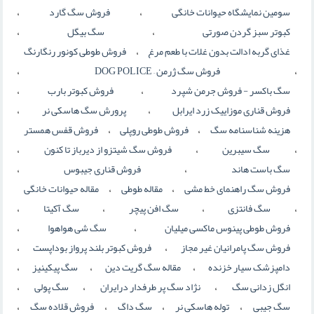
،
،
سومین نمایشگاه حیوانات خانگی
فروش سگ گارد
،
،
کبوتر سبز گردن صورتی
سگ بیگل
،
غذای گربه ادالت بدون غلات با طعم مرغ
فروش طوطی کونور رنگارنگ
،
،
فروش سگ ژرمن – DOG POLICE
،
،
سگ باكسر - فروش جرمن شپرد
فروش کبوتر بارب
،
،
فروش قناری موزاییک زرد ایرابل
پرورش سگ هاسکی نر
،
،
هزینه شناسنامه سگ
فروش طوطی روپلی
فروش قفس همستر
،
،
،
سگ سیبرین
فروش سگ شیتزو از دیرباز تا کنون
،
،
سگ باست هاند
فروش قناري جيبوس
،
،
فروش سگ راهنمای خط مشی
مقاله طوطی
مقاله حیوانات خانگی
،
،
،
،
سگ فانتزی
سگ افن پیچر
سگ آکیتا
،
،
فروش طوطی پینوس ماکسی میلیان
سگ شی هواهوا
،
،
فروش سگ پامرانیان غیر مجاز
فروش کبوتر بلند پرواز بوداپست
،
،
،
دامپزشک سیار خزنده
مقاله سگ گریت دین
سگ پیکینیز
،
،
،
انگل زدانی سگ
نژاد سگ پر طرفدار درایران
سگ پولی
،
،
،
،
سگ جیبی
توله هاسکی نر
سگ داگ
فروش قلاده سگ