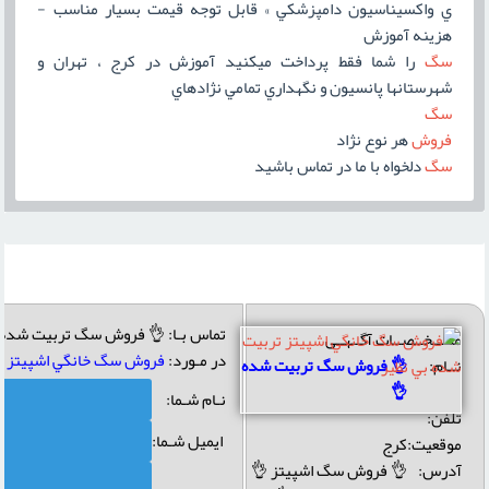
ي واکسيناسيون دامپزشکي » قابل توجه قيمت بسيار مناسب -
هزينه آموزش
سگ
را شما فقط پرداخت ميکنيد آموزش در کرج ، تهران و
شهرستانها پانسيون و نگهداري تمامي نژادهاي
سگ
فروش
هر نوع نژاد
سگ
دلخواه با ما در تماس باشيد
تماس بـا: 👌 فروش سگ تربیت شده 
مشــخــصــات آگــهــی
در مـورد:
فروش سگ خانگي اشپيتز تر
نــام:
👌 فروش سگ تربیت شده
👌
نـام شـما:
تلفن:
ایمیل شـما:
موقعیت:
کرج
آدرس:
👌 فروش سگ اشپیتز 👌