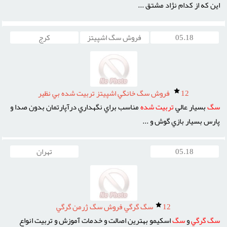
اين که از کدام نژاد مشتق ...
05.18
فروش سگ اشپیتز
کرج
12
فروش سگ خانگي اشپيتز تربيت شده بي نظير
سگ
بسيار عالي
تربيت
شده
مناسب براي نگهداري درآپارتمان بدون صدا و
پارس بسيار بازي گوش و ...
05.18
تهران
12
سگ گرگي فروش سگ ژرمن گرگي
سگ
گرگي
و
سگ
اسکيمو بهترين اصالت و خدمات آموزش و تربيت انواع