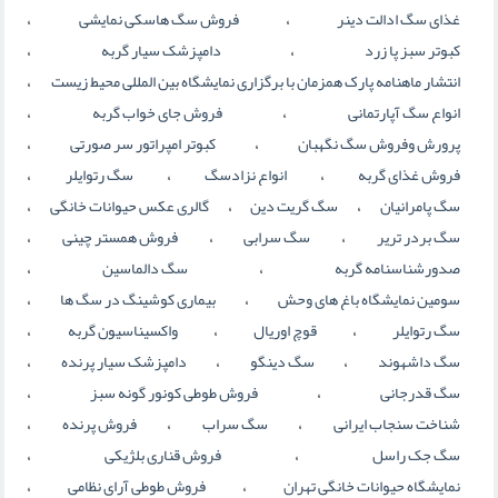
،
،
غذای سگ ادالت دینر
فروش سگ هاسکی نمایشی
،
،
کبوتر سبز پا زرد
دامپزشک سیار گربه
،
انتشار ماهنامه پارک همزمان با برگزاری نمایشگاه بین المللی محیط زیست
،
،
انواع سگ آپارتمانی
فروش جای خواب گربه
،
،
پرورش وفروش سگ نگهبان
کبوتر امپراتور سر صورتی
،
،
،
فروش غذای گربه
انواع نزادسگ
سگ رتوایلر
،
،
،
سگ پامرانیان
سگ گریت دین
گالری عکس حیوانات خانگی
،
،
،
سگ بردر تریر
سگ سرابی
فروش همستر چینی
،
،
صدورشناسنامه گربه
سگ دالماسین
،
،
سومین نمایشگاه باغ های وحش
بیماری کوشینگ در سگ ها
،
،
،
سگ رتوایلر
قوچ اوریال
واکسیناسیون گربه
،
،
،
سگ داشهوند
سگ دینگو
دامپزشک سیار پرنده
،
،
سگ قدرجانی
فروش طوطی کونور گونه سبز
،
،
،
شناخت سنجاب ایرانی
سگ سراب
فروش پرنده
،
،
سگ جک راسل
فروش قناری بلژیکی
،
،
نمایشگاه حیوانات خانگی تهران
فروش طوطی آرای نظامی