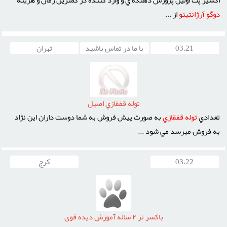
دوگو
آرژانتينو
از ...
03.21
با ما در تماس باشید
تهران
توله قفقازي اصيل
تعدادي
توله
قفقازي
به صورت پيش فروش به شما دوست داران اين نژاد
به فروش ميرسد مي شود ...
03.22
کرج
باكسر نر ٢ ساله آموزش ديده قوى