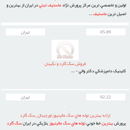
اولين و تخصصي ترين مرکز پرورش نژاد
ماستيف
تبتي
در ايران از بهترين و
اصيل ترين
ماستيف
...
05.09
تهران
فروش سگ گارد و نگهبان
کلينيک دامپزشکي دکتر والي - ...
02.22
تهران
ارائه بهترين توله هاي سگ مالينيوز اورجينال_سگ گارد
پرورش
بهترين
خط خوني
توله
هاي
سگ
مالينيوز
بلژيکي در ايران
سگ
گارد