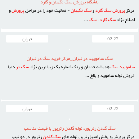
باشگاه پرورش سگ نگهبان و گارد
مرکز
پرورش
سگ
گارد
و
سگ
نگهبان
- فعاليت خود را در مراحل
پرورش
و
اصلاح نژاد
سگ
گارد
،
سگ
...
02.22
تهران
سگ ساموييد در تهران_مرکز خريد سگ در تهران
ساموييد
سگ
هميشه خندان و رنک شماره يک زيباترين نژاد
سگ
در
دنيا
فروش توله سامويد و بالغ ...
02.22
تهران
سگ گلدن رتريور،،توله گلدن رتريور با قيمت مناسب
مرکز پرورش و پخش اصيل ترين توله هاي
سگ
گلدن
رتريور در دو تيپ