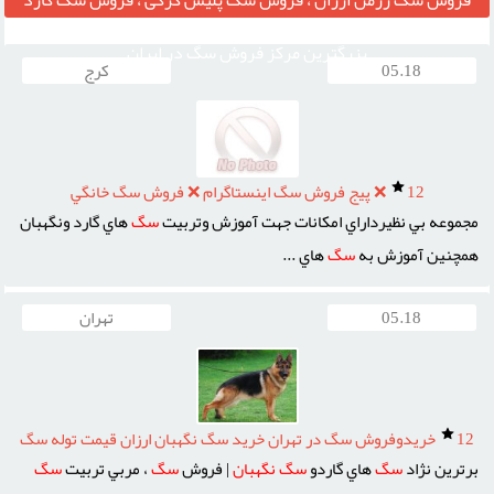
فروش سگ ژرمن ارزان ، فروش سگ پلیس گرگی ، فروش سگ گارد
نگهبان ، مرکز قیمت خرید وفروش سگ ، فروش سگ خانگی تربیت شده ،
بزرگترین مرکز فروش سگ در ایران
05.18
کرج
12
❌ پيج فروش سگ اينستاگرام ❌ فروش سگ خانگي
مجموعه بي نظيرداراي امکانات جهت آموزش وتربيت
سگ
هاي گارد ونگهبان
همچنين آموزش به
سگ
هاي ...
05.18
تهران
12
خريدوفروش سگ در تهران خريد سگ نگهبان ارزان قيمت توله سگ
برترين نژاد
سگ
هاي گاردو
سگ
نگهبان
| فروش
سگ
، مربي تربيت
سگ