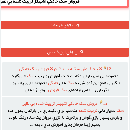
فروش سگ خانگي اشپيتز تربيت شده بي نظير
جستجوی مرتبط :
-
آگهي هاي اين شخص
12
❌ پيج فروش سگ اينستاگرام ❌ فروش سگ خانگي
مجموعه بي نظيرداراي امکانات جهت آموزش وتربيت
سگ
هاي گارد
ونگهبان همچنين آموزش به
سگ
هاي
خانگي
مجموعه داراي پانسيون
نگهداري ازتمامي نژادهاي
سگ
فروش
انواع نژادهاي ...
12
فروش سگ خانگي اشپيتز تربيت شده بي نظير
سگ
بسيار عالي
تربيت
شده
مناسب براي نگهداري درآپارتمان بدون صدا
و پارس بسيار بازي گوش و پرتحرک با انژري فروان يک ساله رنگ بلوند
بسيار زيبا فرمان پذير آموزش هاي ديده ...