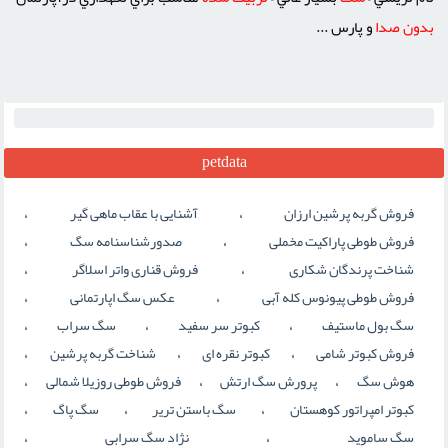
بدون
صدا
و پارس ...
petdata
،
،
فروش گربه پرشین ارزان
آشنایی با عقاب ماهی گیر
،
،
فروش طوطی پاراکیت مخملی
صدورشناسنامه سگ
،
،
شناخت پرندگان شکاری
فروش قناری واتر اسلاگر
،
،
فروش طوطی پیونوس کله آبی
عکس سگ اپارتمانی
،
،
،
سگ بول ماستیف
کبوتر سر سفید
سگ سراب
،
،
،
فروش کبوتر شامی
کبوتر نقره ای
شناخت گربه پرشین
،
،
،
هوش سگ
پرورش سگ ارتش
فروش طوطی روزیلا شمالی
،
،
،
کبوتر امپراتور کوهستان
سگ باستن تریر
سگ پاگ
،
،
سگ ساموید
نژاد سگ سرابی