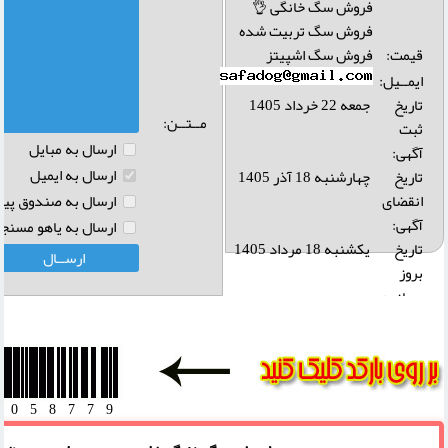
فروش سگ خانگی 👌
فروش سگ تربیت شده
قیمت:
فروش سگ اشپیتز
ایمــیل:
تاریخ
جمعه 22 خرداد 1405
مــتــن:
ثبت
ارسال به مبايل
آگهی:
ارسال به ايميل
تاریخ
چهارشنبه 18 آذر 1405
انقضای
ارسال به صندوق پيام
آگهی:
ارسال به ياهو مسنجر
تاريخ
یکشنبه 18 مرداد 1405
بروز
رساني:
بازديد:
آدرس
وب :‌
0058779