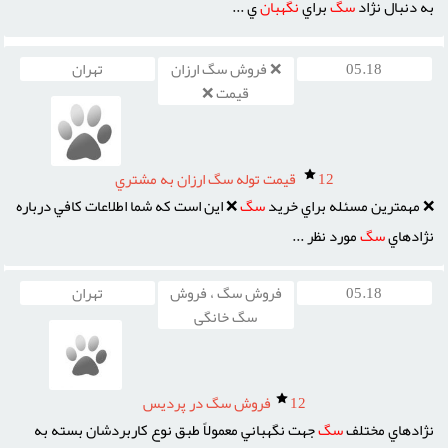
به دنبال نژاد
سگ
براي
نگهبان
ي ...
05.18
❌ فروش سگ ارزان
تهران
قیمت ❌
12
قيمت توله سگ ارزان به مشتري
❌ مهمترين مسئله براي خريد
سگ
❌ اين است که شما اطلاعات کافي درباره
نژادهاي
سگ
مورد نظر ...
05.18
فروش سگ ، فروش
تهران
سگ خانگی
12
فروش سگ در پرديس
نژادهاي مختلف
سگ
جهت نگهباني معمولاً طبق نوع کاربردشان بسته به