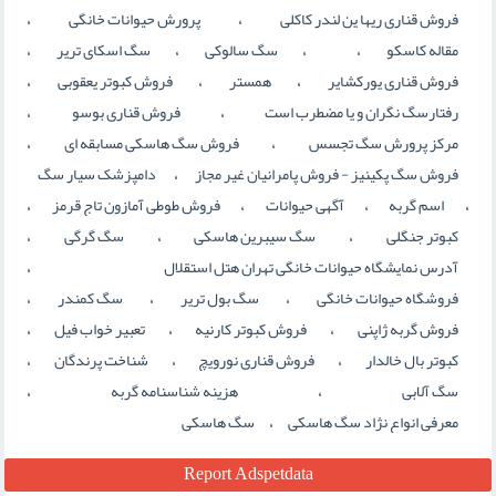
،
،
فروش قناری ریها ین لندر کاکلی
پرورش حیوانات خانگی
،
،
،
،
مقاله کاسکو
سگ سالوکی
سگ اسکای تریر
،
،
،
فروش قناری یورکشایر
همستر
فروش کبوتر یعقوبی
،
،
رفتارسگ نگران و یا مضطرب است
فروش قناری بوسو
،
،
مرکز پرورش سگ تجسس
فروش سگ هاسکی مسابقه ای
،
فروش سگ پكينيز - فروش پامرانیان غیر مجاز
دامپزشک سیار سگ
،
،
،
،
اسم گربه
آگهی حیوانات
فروش طوطی آمازون تاج قرمز
،
،
،
کبوتر جنگلی
سگ سیبرین هاسکی
سگ گرگی
،
آدرس نمایشگاه حیوانات خانگی تهران هتل استقلال
،
،
،
فروشگاه حیوانات خانگی
سگ بول تریر
سگ کمندر
،
،
،
فروش گربه ژاپنی
فروش کبوتر کارنیه
تعبیر خواب فیل
،
،
،
کبوتر بال خالدار
فروش قناري نورويچ
شناخت پرندگان
،
،
سگ آلابی
هزینه شناسنامه گربه
،
معرفی انواع نژاد سگ هاسکی
سگ هاسکی
Report Adspetdata