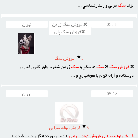
نژاد
سگ
مربي و رفتارشناسي ...
05.18
❌ فروش سگ ژرمن
تهران
❌فروش سگ پلی
5
فروش سگ
❌
فروش
سگ
❌
سگ
هاسکي و
سگ
ژرمن شفرد بطور کلي رفتاري
دوستانه و آرام توام با هوشياري و ...
05.18
تهران
5
فروش توله سرابي
فروش
توله
سرابي
فروش
توله
سرابي
واکسن خورده انگل زدايي شده با