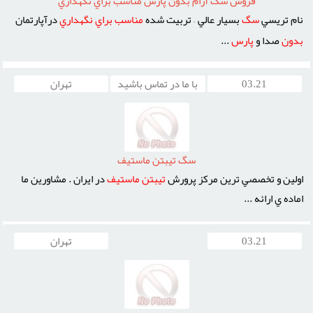
فروش سگ آرام بدون پارس مناسب براي نگهداري
نام تريسي
سگ
بسيار عالي – تربيت شده
مناسب
براي
نگهداري
درآپارتمان
بدون
صدا و
پارس
...
03.21
با ما در تماس باشید
تهران
سگ تيبتن ماستيف
اولين و تخصصي ترين مرکز پرورش
تيبتن
ماستيف
در ايران . مشاورين ما
اماده ي ارائه ...
03.21
تهران