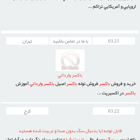
اروپايي و آمريکايي تراکم ...
03.21
با ما در تماس باشید
تهران
باکسر وارداتي
خريد و فروش
باکسر
فروش توله
باکسر
اصيل
باکسر
وارداتي
آموزش
باکسر
در اکسيرپت ...
03.22
کرج
قابل توجه ايا بدنبال سگ بدون صدا و تربيت شده هستيد
نام تريسي –
سگ
بسيار عالي –
تربيت
شده
مناسب براي نگهداري درآپارتمان