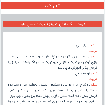
شرح آگهی
فروش سگ خانگي اشپيتز تربيت شده بي نظير
سگ
بسيار عالي
تربيت
شده
مناسب براي نگهداري درآپارتمان بدون صدا و پارس بسيار
بازي گوش و پرتحرک با انژري فروان يک ساله رنگ بلوند بسيار زيبا
فرمان پذير آموزش هاي ديده
شده
توسط مربي
تربيت
سگ
به شرح زير » اموزش دستشوي – بشين – بخواب – بيا – دست بده
دست راست و چپ – از دست غريبه غذا نخور – برو داخل باکس–
فرمان بمان – هم قدم شدن – گل يا پوش – غذا برو بخور – توپ بيار-
عاشق توپ بازي و عروسک » داراي شناسنامه و انجام تمامي دوره ها