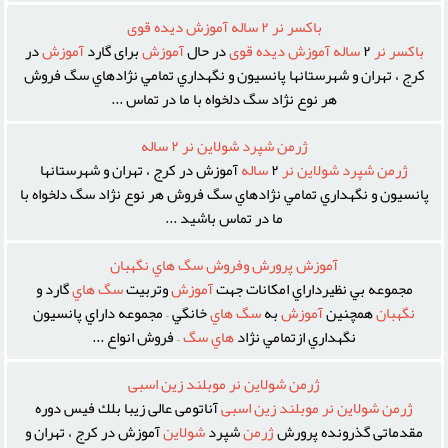
باكسر نر ٢ ساله آموزش ديده قوى
باكسر
نر
٢
ساله
آموزش
ديده
قوى
در حال
آموزش
براى گارد
آموزش
در
کرج ، تهران و شهرستانها پانسيون و نگهداري تمامي نژادهاي سگ فروش
هر نوع نژاد سگ دلخواه با ما در تماس ...
ژرمن شپرد شولاين نر ٢ ساله
ژرمن
شپرد
شولاين
نر
٢
ساله
آموزش در کرج ، تهران و شهرستانها
پانسيون و نگهداري تمامي نژادهاي سگ فروش هر نوع نژاد سگ دلخواه با
ما در تماس باشيد ...
آموزش پرورش وفروش سگ هاي نگهبان
مجموعه بي نظيرداراي امکانات جهت
آموزش
وتربيت
سگ
هاي
گارد و
نگهبان
همچنين
آموزش
به
سگ
هاي
خانگي – مجموعه داراي پانسيون
نگهداري ازتمامي نژاد
هاي
سگ
– فروش انواع ...
ژرمن شولاين نر موبلند زين اسبى
ژرمن
شولاين
نر
موبلند
زين
اسبى
آناتومى عالى زيبا بلك فيس دوره
مقدماتى گذرونده پرورش
ژرمن
شپرد
شولاين
آموزش در کرج ، تهران و