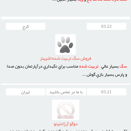
03.22
کرج
فروش سگ تربيت شده اشپيتز
سگ
بسيار عالي –
تربيت
شده
مناسب براي نگهداري درآپارتمان بدون صدا
و پارس بسيار بازي گوش ...
03.21
با ما در تماس باشید
تهران
دوگو آرژانتينو
اکسير پت اولين پرورش دهنده ي و وارد کننده در کمترين زمان و هزينه