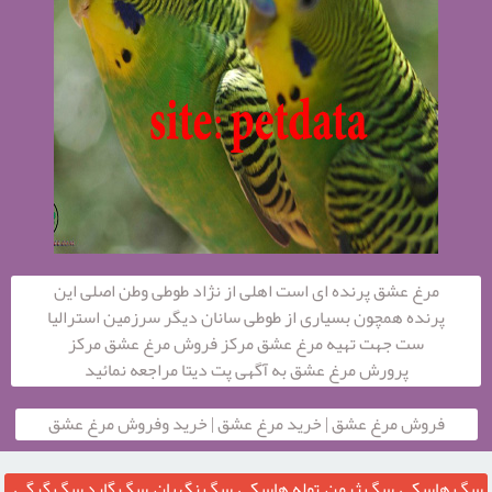
مرغ عشق پرنده ‌ای‌ است اهلی از نژاد طوطی وطن اصلی این
پرنده همچون بسیاری از طوطی سانان دیگر سرزمین استرالیا
ست جهت تهیه مرغ عشق مرکز فروش مرغ عشق مرکز
پرورش مرغ عشق به آگهی پت دیتا مراجعه نمائید
فروش مرغ عشق | خرید مرغ عشق | خرید وفروش مرغ عشق
سگ هاسکی, سگ ژرمن, توله هاسکی, سگ نگهبان, سگ گارد,سگ گرگی ,