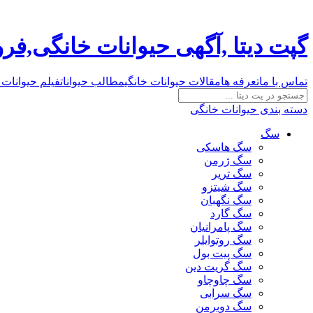
گپت دیتا ,آگهی حیوانات خانگی,ف
تماس با ما
تعرفه ها
مقالات حیوانات خانگی
مطالب حیوانات
فیلم حیوانات 
دسته بندی حیوانات خانگی
سگ
سگ هاسکی
سگ ژرمن
سگ تریر
سگ شیتزو
سگ نگهبان
سگ گارد
سگ پامرانیان
سگ روتوایلر
سگ پیت بول
سگ گریت دین
سگ چاوچاو
سگ سرابی
سگ دوبرمن