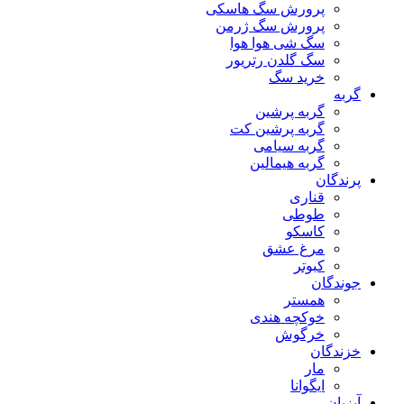
پرورش سگ هاسکی
پرورش سگ ژرمن
سگ شی هوا هوا
سگ گلدن رتریور
خرید سگ
گربه
گربه پرشین
گربه پرشین کت
گربه سیامی
گربه هیمالین
پرندگان
قناری
طوطی
کاسکو
مرغ عشق
کبوتر
جوندگان
همستر
خوکچه هندی
خرگوش
خزندگان
مار
ایگوانا
آبزیان