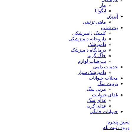
مار
ایگوانا
آبزیان
ماهی تزئینی
پت شاپ
کلینیک دامپزشکی
داروخانه دامپزشکی
دامپزشک
درمانگاه دامپزشک
خاگ گربه
پت شاپ لوازم
خدمات دامی
دامپزشک سیار
مجلات حیوانات
تربیت سگ
مربی سگ
غذای حیوانات
غذای سگ
غذای گربه
حیوانات خانگی
بستن پنجره
ورود / ثبت نام