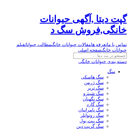
گپت دیتا ,آگهی حیوانات
خانگی,فروش سگ د
تماس با ما
تعرفه ها
مقالات حیوانات خانگی
مطالب حیوانات
فیلم
حیوانات خانگی
صفحه اصلی
دسته بندی حیوانات خانگی
سگ
سگ هاسکی
سگ ژرمن
سگ تریر
سگ شیتزو
سگ نگهبان
سگ گارد
سگ پامرانیان
سگ روتوایلر
سگ پیت بول
سگ گریت دین