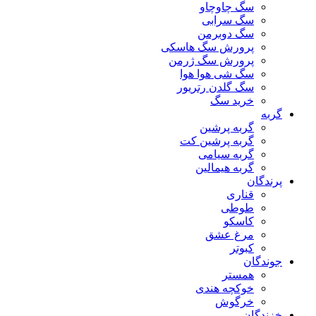
سگ چاوچاو
سگ سرابی
سگ دوبرمن
پرورش سگ هاسکی
پرورش سگ ژرمن
سگ شی هوا هوا
سگ گلدن رتریور
خرید سگ
گربه
گربه پرشین
گربه پرشین کت
گربه سیامی
گربه هیمالین
پرندگان
قناری
طوطی
کاسکو
مرغ عشق
کبوتر
جوندگان
همستر
خوکچه هندی
خرگوش
خزندگان