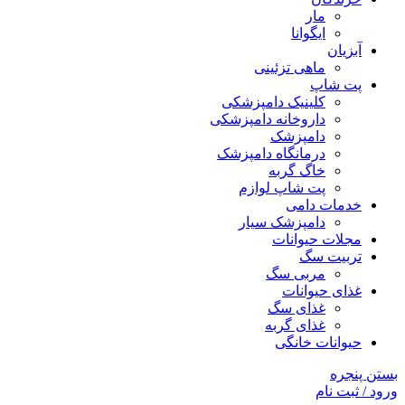
مار
ایگوانا
آبزیان
ماهی تزئینی
پت شاپ
کلینیک دامپزشکی
داروخانه دامپزشکی
دامپزشک
درمانگاه دامپزشک
خاگ گربه
پت شاپ لوازم
خدمات دامی
دامپزشک سیار
مجلات حیوانات
تربیت سگ
مربی سگ
غذای حیوانات
غذای سگ
غذای گربه
حیوانات خانگی
بستن پنجره
ورود / ثبت نام