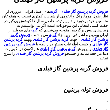
فروش
گربه
پرشین
گاز
فیلدی
-
گربه
‌های اصیل ایرانی امروزی از
نظر طول موها، رنگ و آناتومی از شباهت کمتری نسبت به همنوعان
نخستین خود برخوردارند این پدیده حاصل سال ها کوشش پی‌گیر در
جفت کشی انتخابی این موجودات است اگر می‌توانستیم به
زمان‌های پیش برگردیم، متوجه می‌شدیم که
گربه
‌های مو بلند از
ایران بهترین و اشرافی ترین نژاد
گربه
می باشند -
فروش
گربه
پرشین
گاز
فیلدی
- جهت
گربه
پرشین
گاز
فیلدی
وتهیه
گربه
پرشین
گاز
فیلدی
و کسب اطلاعات بیشتر در رابطه با
فروش
گربه
پرشین
گاز
فیلدی
و پرورش
گربه
پرشین
گاز
فیلدی
هم اکنون در اگهی پت
دیتا مراجعه نمائید و جستجو
فروش
گربه
پرشین
گاز
فیلدی
را سرچ
نمائید
فروش گربه پرشین گاز فیلدی
,
فروش توله پرشین
,