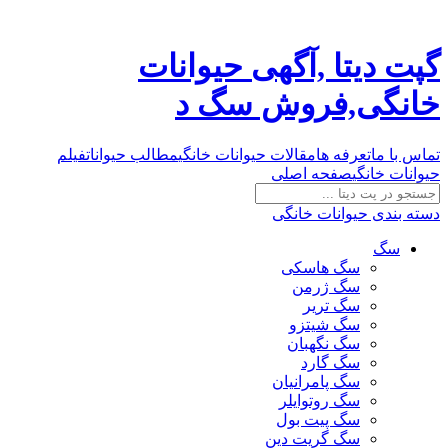
گپت دیتا ,آگهی حیوانات
خانگی,فروش سگ د
تماس با ما
تعرفه ها
مقالات حیوانات خانگی
مطالب حیوانات
فیلم
حیوانات خانگی
صفحه اصلی
دسته بندی حیوانات خانگی
سگ
سگ هاسکی
سگ ژرمن
سگ تریر
سگ شیتزو
سگ نگهبان
سگ گارد
سگ پامرانیان
سگ روتوایلر
سگ پیت بول
سگ گریت دین