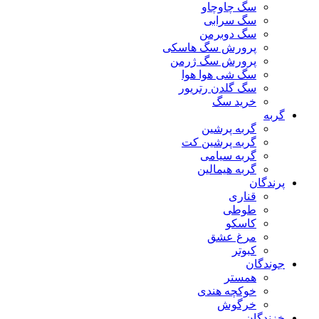
سگ چاوچاو
سگ سرابی
سگ دوبرمن
پرورش سگ هاسکی
پرورش سگ ژرمن
سگ شی هوا هوا
سگ گلدن رتریور
خرید سگ
گربه
گربه پرشین
گربه پرشین کت
گربه سیامی
گربه هیمالین
پرندگان
قناری
طوطی
کاسکو
مرغ عشق
کبوتر
جوندگان
همستر
خوکچه هندی
خرگوش
خزندگان