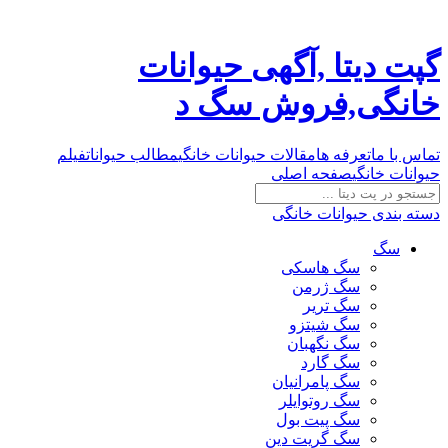
گپت دیتا ,آگهی حیوانات
خانگی,فروش سگ د
تماس با ما
تعرفه ها
مقالات حیوانات خانگی
مطالب حیوانات
فیلم
حیوانات خانگی
صفحه اصلی
دسته بندی حیوانات خانگی
سگ
سگ هاسکی
سگ ژرمن
سگ تریر
سگ شیتزو
سگ نگهبان
سگ گارد
سگ پامرانیان
سگ روتوایلر
سگ پیت بول
سگ گریت دین