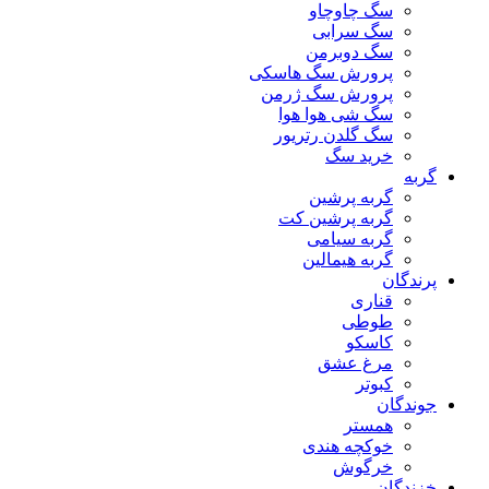
سگ چاوچاو
سگ سرابی
سگ دوبرمن
پرورش سگ هاسکی
پرورش سگ ژرمن
سگ شی هوا هوا
سگ گلدن رتریور
خرید سگ
گربه
گربه پرشین
گربه پرشین کت
گربه سیامی
گربه هیمالین
پرندگان
قناری
طوطی
کاسکو
مرغ عشق
کبوتر
جوندگان
همستر
خوکچه هندی
خرگوش
خزندگان