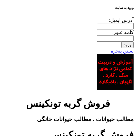
ورود به سایت
آدرس ايميل:
کلمه عبور:
بستن پنجره
فروش گربه تونکینس
مطالب حیوانات . مطالب حیوانات خانگی
فروش گربه تونکینس