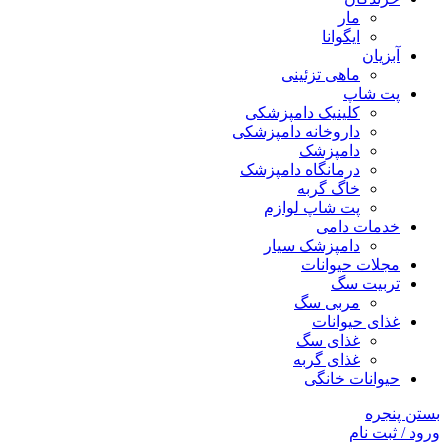
مار
ایگوانا
آبزیان
ماهی تزئینی
پت شاپ
کلینیک دامپزشکی
داروخانه دامپزشکی
دامپزشک
درمانگاه دامپزشک
خاگ گربه
پت شاپ لوازم
خدمات دامی
دامپزشک سیار
مجلات حیوانات
تربیت سگ
مربی سگ
غذای حیوانات
غذای سگ
غذای گربه
حیوانات خانگی
بستن پنجره
ورود / ثبت نام