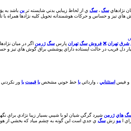
ان نژادهاي
سگ
،
سگ
ي از لحاظ زيبايي بدني شايسته تر
ين
باشد به ي
هاي تيز و حساس و حرکات هوشمندانه تحويل کليه نژادها همراه با ت
س
شرق
تهران
❌
فروش
سگ
تهران
پارس
سگ
ژرمن
اگر در ميان نژاده
يار دل فريب در حالت ايستاده داراي پوششي براق گوش هاي تيز و 
و فيس
استثنايي
، وارداتي
با
خط خوني مشخص
با
قيمت
با
ور نکردني 
گ
هاي
ژرمن
شپرد گرگي شيان لو با شيبي بسيار زيبا نژادي براي نگهبان
اي ا
مو
زش
سگ
ي جدي است اين گونه به چشم مياد که بخشي از هوش خو