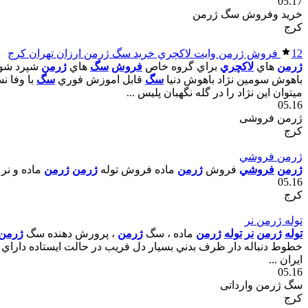
05.17
خرید وفروش سگ ژرمن
کرج
12
فروش ژرمن وايت لاکچري خريد سگ ژرمن ارزان تهران کرج
ژرمن
هاي
لاکچري
براي گروه خاص
فروش
سگ
هاي
ژرمن
شپرد شولا
باهوش سومين نژاد باهوش دنيا
سگ
قابل اموزش فوري
سگ
با وفا 
ميتوان اين نژاد را در گله نگهبان پليس ...
05.16
ژرمن فروشی
کرج
ژرمن فروشي
ژرمن
فروشي
فروش
ژرمن
ماده فروش توله
ژرمن
ژرمن
ماده و نر 
05.16
کرج
توله ژرمن نر
توله
ژرمن
نر
توله
ژرمن
ماده ، سگ
ژرمن
، پرورش دهنده سگ
ژرمن
خطوط دنباله دار ظرف بدني بسيار دل فريب در حالت ايستاده داراي 
ايران ...
05.16
سگ ژرمن وارداتی
کرج