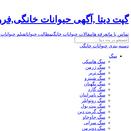
گپت دیتا ,آگهی حیوانات خانگی,ف
تماس با ما
تعرفه ها
مقالات حیوانات خانگی
مطالب حیوانات
فیلم حیوانات 
دسته بندی حیوانات خانگی
سگ
سگ هاسکی
سگ ژرمن
سگ تریر
سگ شیتزو
سگ نگهبان
سگ گارد
سگ پامرانیان
سگ روتوایلر
سگ پیت بول
سگ گریت دین
سگ چاوچاو
سگ سرابی
سگ دوبرمن