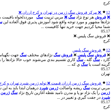
کرج
12
❌ مرکز فروش سگ ژرمن در تهران و کرج ارزان ❌
❌
فروش
هر نوع نژاد
سگ
❌
مربي تربيت
سگ
مورددلخواه باقيمت 
نژادها مشهور و مورد توجه واقع شود آموزش پذيري فوق العاده اين
س
شما محيا کرديم جهت خريد تنها کافيست ...
05.17
❌ فروش سگ پلیس ❌
کرج
12
فروش سگ پليس
❌
فروش
سگ
پليس
❌
فروش
سگ
نژادهاي مختلف
سگ
جهت نگهباني 
گارد ،
سگ
گله ،
سگ
کاري تقسيم بندي مي‌شوند خوب حالا نژادها را بست
گزينه است يا
سگ
ي که ...
05.17
تهران
12
فروش سگ ژرمن ارزان قيمت ❌ توله ژرمن شپرد تهران و کرج
مربي تربيت
سگ
ريشه واصالت
ژرمن
شپرد
درهمان ابتدا بايد به اين
ژرمن
را يک نژاد نو پا و مدرن ناميد نقطه آغازين تاريخ نژاد
سگ
ژرمن
را
شپرد
در جفت گيري و تغيير در ...
05.17
کرج