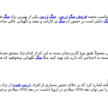
مناسب شعبه
فروش
سگ
ژرمن
-
سگ
ژرمن
يکي از بهترين نژاد
سگ
ها
گ
دليلي است بر حضور آن
سگ
ي کارآمد و مفيد و نگهباني عالي صاح
معمولاً طبق نوع کاربردشان بسته به اين که از کدام نژاد مشتق شده‌ا
ه به احتياجي که داريد بايد تهيه کيند مثلا
سگ
نگهباني ميخواهيد که ه
 نکته اشاره کرد که بر خلاف تصور بسياري از افراد،
ژرمن
شپرد
از نژاد 
 مي توان دهه 1850 ميلادي در اروپا دانست در دهه 1950 ميلادي برخي از پرورش دهندگان