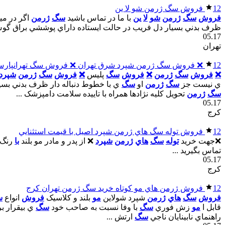
12
فروش سگ ژرمن شو لا ين
فروش
سگ
ژرمن
شو
لا
ين
با ما در تماس باشيد
سگ
ژرمن
اگر در مي
ظرف بدني بسيار دل فريب در حالت ايستاده داراي پوششي براق گوش 
05.17
تهران
12
❌ فروش سگ ژرمن شپرد شرق تهران ❌ فروش سگ تهرانپار
❌
فروش
سگ
ژرمن
❌
فروش
سگ
پليس
❌
فروش
سگ
ژرمن
شپرد
ي نيست جز
سگ
ژرمن
او
سگ
ي با خطوط دنباله دار ظرف بدني بس
سگ
ژرمن
تحويل کليه نژادها همراه با تاييده سلامت دامپزشک ...
05.17
کرج
12
فروش توله سگ هاي ژرمن شپرد اصيل با قيمت استثنايي
❌جهت خريد
توله
سگ
هاي
ژرمن
شپرد
❌ از پدر و مادر مو بلند
با
رنگ 
تماس بگيريد ...
05.17
کرج
12
فروش ژرمن هاي مو کوتاه خريد سگ ژرمن تهران کرج
فروش
سگ
هاي
ژرمن
شپرد شولاين
مو
بلند و کلاسيک
فروش
انواع
س
قابل ا
مو
زش فوري
سگ
با وفا نسبت به صاحب خود
سگ
ي بيقرار بر
راهنماي نابينايان ناجي
سگ
ارتش ...