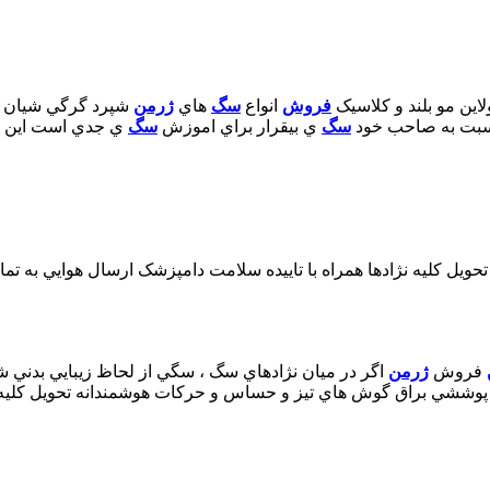
ين مو بلند و کلاسيک
فروش
انواع
سگ
هاي
ژرمن
شپرد گرگي شيان لو ب
نسبت به صاحب خود
سگ
ي بيقرار براي اموزش
سگ
ي جدي است اين گو
تحويل کليه نژادها همراه با تاييده سلامت دامپزشک ارسال هوايي به تمام 
فروش
ژرمن
اگر در ميان نژادهاي سگ ، سگي از لحاظ زيبايي بدني
پوششي براق گوش هاي تيز و حساس و حرکات هوشمندانه تحويل کليه نژا