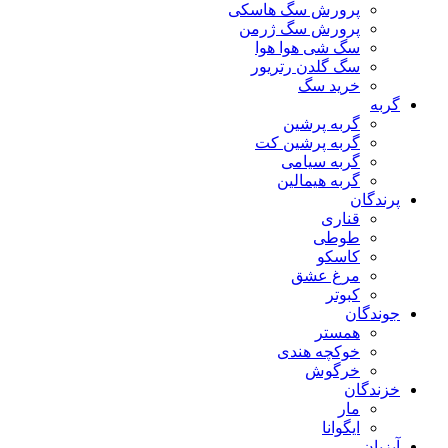
پرورش سگ هاسکی
پرورش سگ ژرمن
سگ شی هوا هوا
سگ گلدن رتریور
خرید سگ
گربه
گربه پرشین
گربه پرشین کت
گربه سیامی
گربه هیمالین
پرندگان
قناری
طوطی
کاسکو
مرغ عشق
کبوتر
جوندگان
همستر
خوکچه هندی
خرگوش
خزندگان
مار
ایگوانا
آبزیان