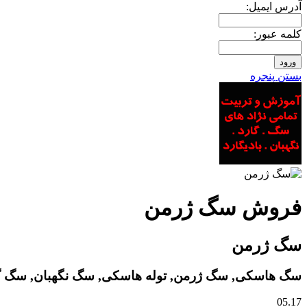
آدرس ايميل:
کلمه عبور:
بستن پنجره
فروش سگ ژرمن
سگ ژرمن
سگ هاسکی, سگ ژرمن, توله هاسکی, سگ نگهبان, سگ گ
05.17