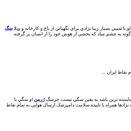
ا شيبي بسيار زيبا نژادي براي نگهباني از باغ و کارخانه و ويلا
سگ
نه به چشم مياد که بخشي از هوش خود را از انسان بر گرفته
نقاط ايران ...
 شايسته ترين باشد به يقين سگي نيست جزسگ
ژرمن
او سگي با
دها همراه با تاييده سلامت دامپزشک ارسال هوايي به تمام نقاط