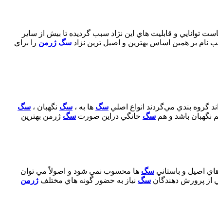
ست توانايي و قابليت هاي اين نژاد سبب گرديده تا بيش از ساير
ب نام بر همين اساس بهترين و اصيل ترين نزاد
سگ
ژرمن
را براي
ند گروه بندي مي‌گردند انواع اصلي
سگ
‌ها به ،
سگ
نگهبان ،
سگ
م نگهبان باشد و هم
سگ
خانگي دراين صورت
سگ
ژرمن بهترين
هاي اصيل و باستاني
سگ
ها محسوب نمي شود و اصولاً مي توان
سگ
نياز به حضور گونه هاي مختلف
ژرمن