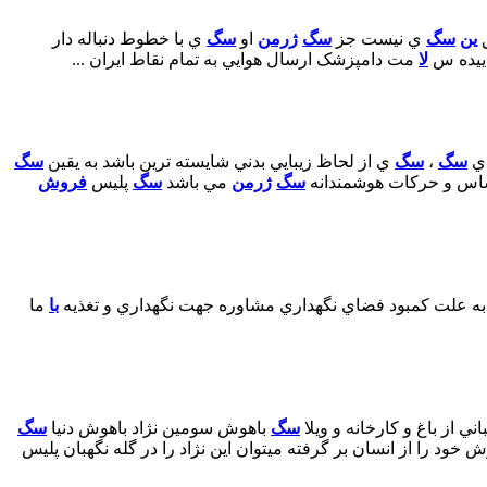
ق
ين
سگ
ي نيست جز
سگ
ژرمن
او
سگ
ي با خطوط دنباله دار
اييده س
لا
مت دامپزشک ارسال هوايي به تمام نقاط ايران ...
اي
سگ
،
سگ
ي از لحاظ زيبايي بدني شايسته ترين باشد به يقين
سگ
حساس و حرکات هوشمندانه
سگ
ژرمن
مي باشد
سگ
پليس
فروش
به علت کمبود فضاي نگهداري مشاوره جهت نگهداري و تغذيه
با
ما
ي از باغ و کارخانه و ويلا
سگ
باهوش سومين نژاد باهوش دنيا
سگ
د را از انسان بر گرفته ميتوان اين نژاد را در گله نگهبان پليس